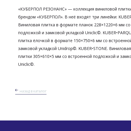
«КУБЕРПОЛ РЕЗОНАНС» — коллекция виниловой плитки
брендом «КУБЕРПОЛ». В неё входят три линейки: KUB
Виниловая плитка в формате планок 228×1220×6 мм со
подложкой и замковой укладкой Uniclic©. KUBER•PARQ
плитка ёлочкой в формате 150×750×6 мм со встроенно
замковой укладкой Unidrop©. KUBER•STONE. Виниловая
плитки 305×610×5 мм со встроенной подложкой и замк
Uniclic©.
назад в каталог