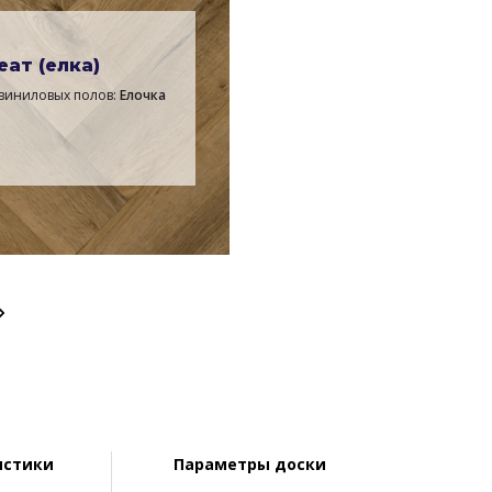
еат (елка)
виниловых полов:
Елочка
истики
Параметры доски