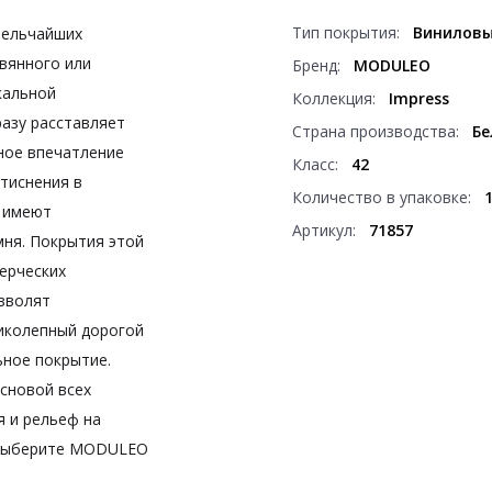
Тип покрытия:
Виниловы
мельчайших
евянного или
Бренд:
MODULEO
кальной
Коллекция:
Impress
разу расставляет
Страна производства:
Бе
ьное впечатление
Класс:
42
 тиснения в
Количество в упаковке:
 имеют
Артикул:
71857
мня. Покрытия этой
ерческих
озволят
ликолепный дорогой
ьное покрытие.
сновой всех
я и рельеф на
. Выберите MODULEO