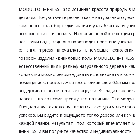
MODULEO IMPRESS - это истинная красота природы в 
деталях. Почувствуйте рельеф как у натурального дер
каменного пола: бороздки, линии и узлы благодаря уни
поверхности с тиснением. Название новой коллекции с
все точки над i, ведь она производит поистине уникал
(от англ. Impress - впечатлять). С помощью технологии
готовом изделии - виниловые полы MODULEO IMPRESS
естесственный вид и рельеф натурального дерева и ка
коллекции можно рекомендовать использовать в комм
помещениях, поскольку износостойкий слой 0,55 мм п
выдерживать значительные нагрузки. Вяглядит как ве
паркет ... но со всеми преимущества винила. Это модул
Специальная технология тиснения текстуры является о
успехов. Вы видите и ощущаете тепло дерева или камн
каждой планке. Результат - пол, который впечатляет
IMPRESS, и вы получите качество и индивидуальность.