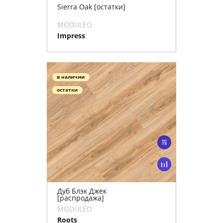
Sierra Oak [остатки]
MODULEO
Impress
в наличии
остатки
Дуб Блэк Джек
[распродажа]
MODULEO
Roots