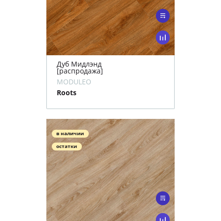
Дуб Мидлэнд
[распродажа]
MODULEO
Roots
в наличии
остатки