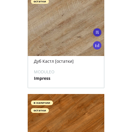
остатки
Дуб Кастл [остатки]
MODULEO
Impress
в наличии
остатки