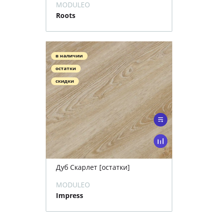
MODULEO
Roots
в наличии
остатки
скидки
Дуб Скарлет [остатки]
MODULEO
Impress