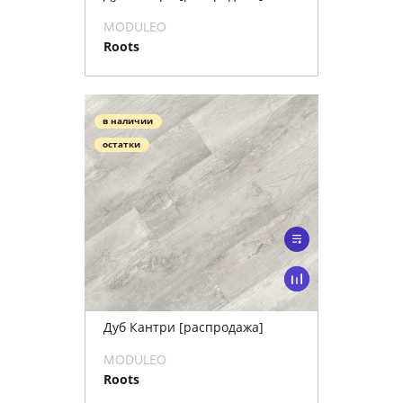
MODULEO
Roots
в наличии
остатки
Дуб Кантри [распродажа]
MODULEO
Roots