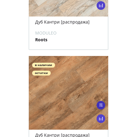
Дуб Кантри [распродажа]
MODULEO
Roots
в наличии
остатки
Дуб Кантри [распродажа]