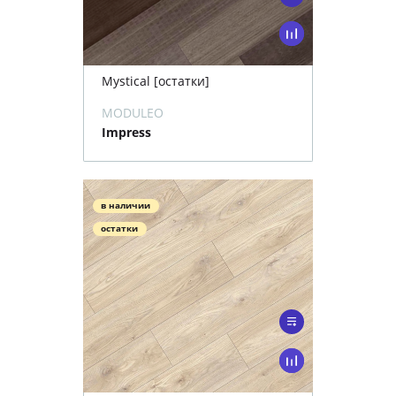
Mystical [остатки]
MODULEO
Impress
в наличии
остатки