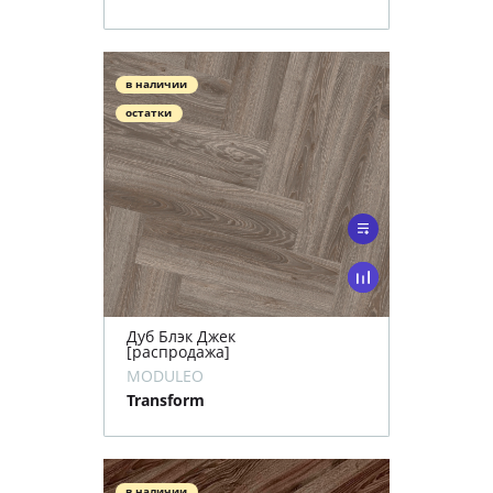
в наличии
остатки
Дуб Блэк Джек
[распродажа]
MODULEO
Transform
в наличии