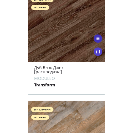
остатки
Дуб Блэк Джек
[распродажа]
MODULEO
Transform
в наличии
остатки